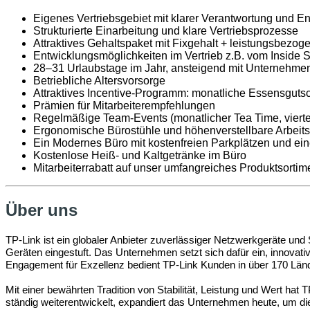
Eigenes Vertriebsgebiet mit klarer Verantwortung und E
Strukturierte Einarbeitung und klare Vertriebsprozesse
Attraktives Gehaltspaket mit Fixgehalt + leistungsbezog
Entwicklungsmöglichkeiten im Vertrieb z.B. vom Inside
28–31 Urlaubstage im Jahr, ansteigend mit Unternehme
Betriebliche Altersvorsorge
Attraktives Incentive-Programm: monatliche Essensgutsch
Prämien für Mitarbeiterempfehlungen
Regelmäßige Team-Events (monatlicher Tea Time, viertelj
Ergonomische Bürostühle und höhenverstellbare Arbeits
Ein Modernes Büro mit kostenfreien Parkplätzen und ei
Kostenlose Heiß- und Kaltgetränke im Büro
Mitarbeiterrabatt auf unser umfangreiches Produktsortim
Über uns
TP-Link ist ein globaler Anbieter zuverlässiger Netzwerkgeräte un
Geräten eingestuft. Das Unternehmen setzt sich dafür ein, innovati
Engagement für Exzellenz bedient TP-Link Kunden in über 170 Lände
Mit einer bewährten Tradition von Stabilität, Leistung und Wert hat
ständig weiterentwickelt, expandiert das Unternehmen heute, um d