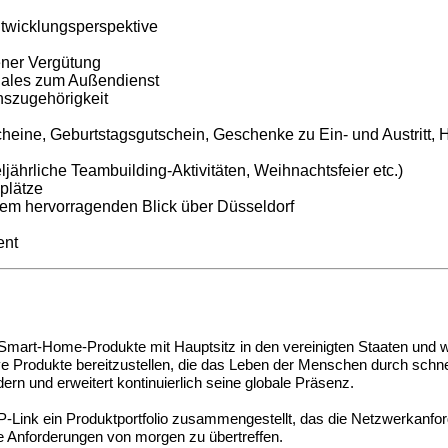
ntwicklungsperspektive
ener Vergütung
 Sales zum Außendienst
nszugehörigkeit
eine, Geburtstagsgutschein, Geschenke zu Ein- und Austritt, Ho
ährliche Teambuilding-Aktivitäten, Weihnachtsfeier etc.)
plätze
nem hervorragenden Blick über Düsseldorf
ent
d Smart-Home-Produkte mit Hauptsitz in den vereinigten Staaten und 
ve Produkte bereitzustellen, die das Leben der Menschen durch schne
rn und erweitert kontinuierlich seine globale Präsenz.
 TP-Link ein Produktportfolio zusammengestellt, das die Netzwerkanfor
ie Anforderungen von morgen zu übertreffen.