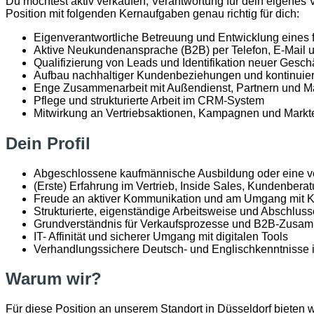
Du möchtest aktiv verkaufen, Verantwortung für dein eigenes V
Position mit folgenden Kernaufgaben genau richtig für dich:
Eigenverantwortliche Betreuung und Entwicklung eines f
Aktive Neukundenansprache (B2B) per Telefon, E-Mail u
Qualifizierung von Leads und Identifikation neuer Gesch
Aufbau nachhaltiger Kundenbeziehungen und kontinuier
Enge Zusammenarbeit mit Außendienst, Partnern und M
Pflege und strukturierte Arbeit im CRM-System
Mitwirkung an Vertriebsaktionen, Kampagnen und Markt
Dein Profil
Abgeschlossene kaufmännische Ausbildung oder eine ver
(Erste) Erfahrung im Vertrieb, Inside Sales, Kundenbe
Freude an aktiver Kommunikation und am Umgang mit 
Strukturierte, eigenständige Arbeitsweise und Abschluss
Grundverständnis für Verkaufsprozesse und B2B-Zus
IT- Affinität und sicherer Umgang mit digitalen Tools
Verhandlungssichere Deutsch- und Englischkenntnisse i
Warum wir?
Für diese Position an unserem Standort in Düsseldorf bieten w