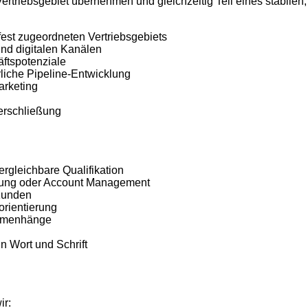
ertriebsgebiet übernehmen und gleichzeitig Teil eines stabilen,
est zugeordneten Vertriebsgebiets
nd digitalen Kanälen
äftspotenziale
liche Pipeline-Entwicklung
arketing
erschließung
gleichbare Qualifikation
ratung oder Account Management
Kunden
orientierung
ammenhänge
n Wort und Schrift
ir: